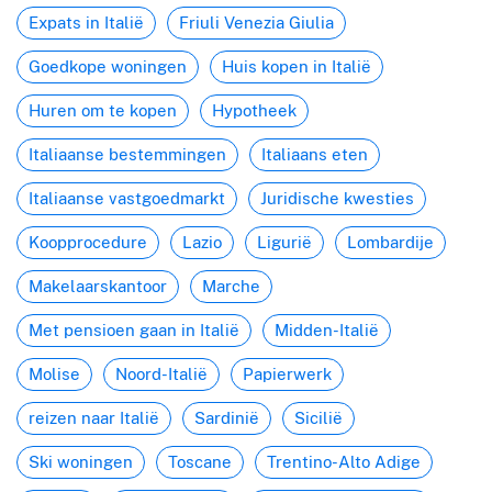
Expats in Italië
Friuli Venezia Giulia
Goedkope woningen
Huis kopen in Italië
Huren om te kopen
Hypotheek
Italiaanse bestemmingen
Italiaans eten
Italiaanse vastgoedmarkt
Juridische kwesties
Koopprocedure
Lazio
Ligurië
Lombardije
Makelaarskantoor
Marche
Met pensioen gaan in Italië
Midden-Italië
Molise
Noord-Italië
Papierwerk
reizen naar Italië
Sardinië
Sicilië
Ski woningen
Toscane
Trentino-Alto Adige