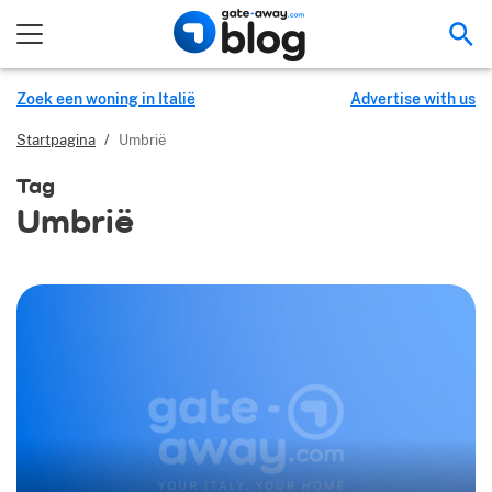
Zoe
Zoek een woning in Italië
Advertise with us
Startpagina
/
Umbrië
Tag
Umbrië