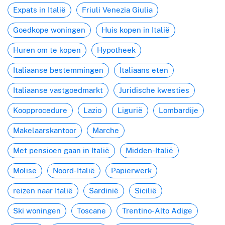
Expats in Italië
Friuli Venezia Giulia
Goedkope woningen
Huis kopen in Italië
Huren om te kopen
Hypotheek
Italiaanse bestemmingen
Italiaans eten
Italiaanse vastgoedmarkt
Juridische kwesties
Koopprocedure
Lazio
Ligurië
Lombardije
Makelaarskantoor
Marche
Met pensioen gaan in Italië
Midden-Italië
Molise
Noord-Italië
Papierwerk
reizen naar Italië
Sardinië
Sicilië
Ski woningen
Toscane
Trentino-Alto Adige