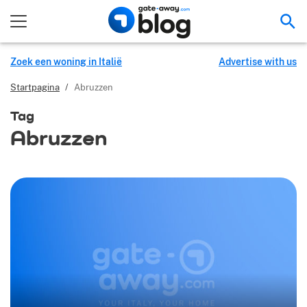
Zoe
Zoek een woning in Italië
Advertise with us
Startpagina
/
Abruzzen
Tag
Abruzzen