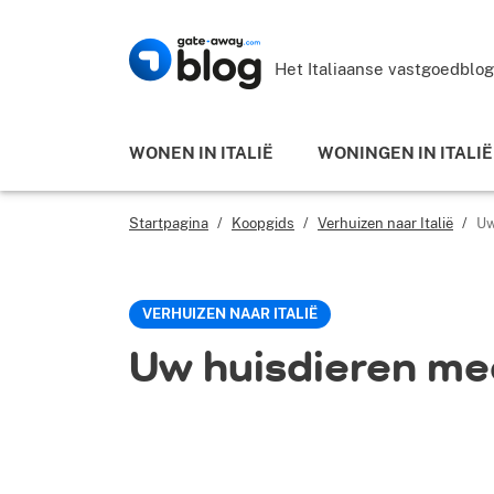
Het Italiaanse vastgoedblog
WONEN IN ITALIË
WONINGEN IN ITALIË
Startpagina
/
Koopgids
/
Verhuizen naar Italië
/
Uw
VERHUIZEN NAAR ITALIË
Uw huisdieren m