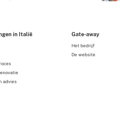
gen in Italië
Gate-away
j
Het bedrijf
De website
roces
enovatie
n advies