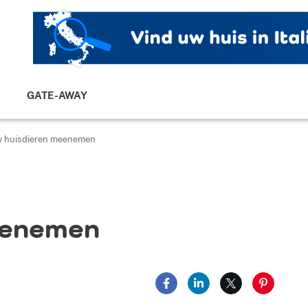
GATE-AWAY
 huisdieren meenemen
eenemen
Delen op Facebook
Delen op LinkedIn
Delen op X
Delen op