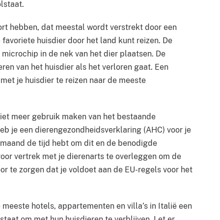
lstaat.
ort hebben, dat meestal wordt verstrekt door een
 favoriete huisdier door het land kunt reizen. De
 microchip in de nek van het dier plaatsen. De
eren van het huisdier als het verloren gaat. Een
 met je huisdier te reizen naar de meeste
n niet meer gebruik maken van het bestaande
eb je een dierengezondheidsverklaring (AHC) voor je
1 maand de tijd hebt om dit en de benodigde
voor vertrek met je dierenarts te overleggen om de
r te zorgen dat je voldoet aan de EU-regels voor het
meeste hotels, appartementen en villa’s in Italië een
staat om met hun huisdieren te verblijven. Let er