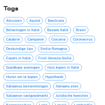
Tags
Abruzzen
Apulië
Basilicata
Belastingen in Italië
Bezoek Italië
Brexit
Calabrië
Campanië
Ciociaria
Coronavirus
Deskundige tips
Emilia Romagna
Expats in Italië
Friuli Venezia Giulia
Goedkope woningen
Huis kopen in Italië
Huren om te kopen
Hypotheek
Italiaanse bestemmingen
Italiaans eten
Italiaanse vastgoedmarkt
Juridische kwesties
Koopprocedure
Lazio
Ligurië
Lombardije