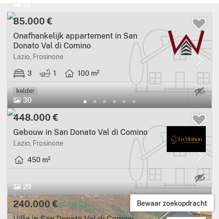
19
85.000 €
Onafhankelijk appartement in San
Donato Val di Comino
Lazio, Frosinone
3
1
100 m²
K
kelder
30
448.000 €
Gebouw in San Donato Val di Comino
Lazio, Frosinone
450 m²
29
Bewaar zoekopdracht
240.000 €
Villa in San Donato Val di Comino