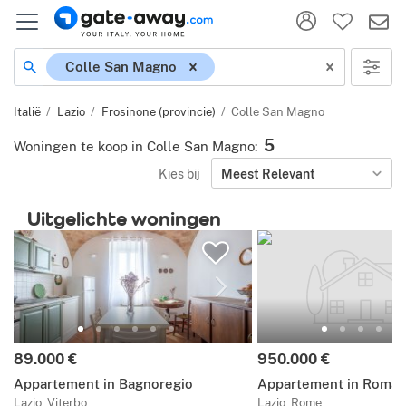
Locatie
Colle San Magno
Italië
Lazio
Frosinone (provincie)
Colle San Magno
5
Woningen te koop in Colle San Magno
:
Kies bij
Meest Relevant
Uitgelichte woningen
Prijs:
Prijs:
89.000 €
950.000 €
Appartement in Bagnoregio
Appartement in Roma
Lazio, Viterbo
Lazio, Rome