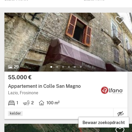
29 Foto’s.
29
Prijs:
55.000 €
Appartement in Colle San Magno
Regio: Lazio, provincie: Frosinone.
Lazio, Frosinone
1
2
100 m²
1 slaapkamer.
2 badkamers.
Woonoppervlakte: 100 vierkante meters.
kelder
Bewaar zoekopdracht