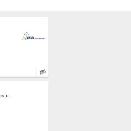
Kenmerken:
astel