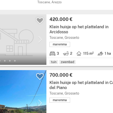
Toscane, Arezzo
420.000 €
Klein huisje op het platteland in
Arcidosso
Toscane, Grosseto
maremma
3
2
115 m²
1 ha
tuin
zwembad
700.000 €
Klein huisje op het platteland in C
del Piano
Toscane, Grosseto
maremma