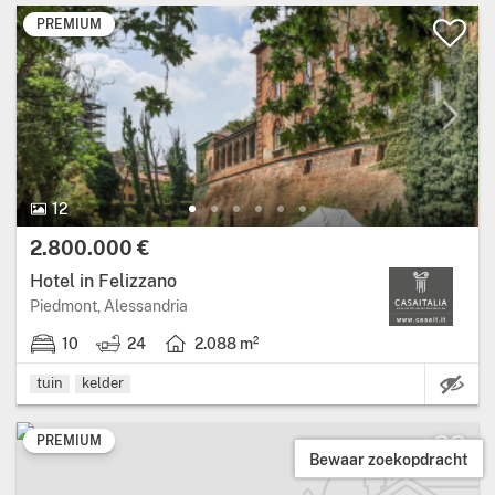
PREMIUM
12
2.800.000 €
Hotel in Felizzano
Piedmont, Alessandria
10
24
2.088 m²
K
tuin
kelder
PREMIUM
Bewaar zoekopdracht