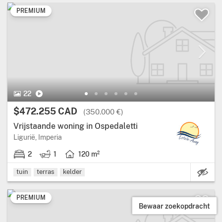
PREMIUM
22
$472.255 CAD
(350.000 €)
Vrijstaande woning in Ospedaletti
Ligurië, Imperia
2
1
120 m²
K
tuin
terras
kelder
PREMIUM
Bewaar zoekopdracht